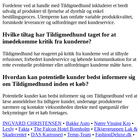
Fordelene ved at handle med Tildigmedhund inkluderer et bredt
udvalg af produkter til fjernelse af dyrehår og enkel
bestillingsproces. Ulemperne kan omfatte variable produktkvalitet,
forsinkede leverancer og udfordringer med kundeservice.
Hvilke tiltag har Tildigmedhund taget for at
imødekomme kritik fra kunderne?
Tildigmedhund har reageret på kritik fra kunderne ved at tilbyde
refusioner, forbedret kundeservice og løbende kommunikation for at
rette eventuelle problemer eller udfordringer kunderne måtte have.
Hvordan kan potentielle kunder bedst informere sig
om Tildigmedhund inden et køb?
Potentielle kunder kan bedst informere sig om Tildigmedhund ved at
læse anmeldelser fra tidligere kunder, undersøge produkterne
nærmere og kontakte virksomheden direkte med spørgsmål eller
bekymringer før et køb foretages.
INGVARD CHRISTENSEN
•
Bakke Auto
•
Nørre Vissing Kro
•
Lexly
•
Fakta
•
The Falcon Hotel Bornholm
•
Elkjærgruppen Lak &
Skadecenter
•
DAS Karrosseri
•
Temp-Team
•
FashionDeluxe.dk
•