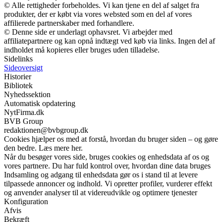
© Alle rettigheder forbeholdes. Vi kan tjene en del af salget fra
produkter, der er købt via vores websted som en del af vores
affilierede partnerskaber med forhandlere.
© Denne side er underlagt ophavsret. Vi arbejder med
affiliatepartnere og kan opnå indtægt ved køb via links. Ingen del af
indholdet må kopieres eller bruges uden tilladelse.
Sidelinks
Sideoversigt
Historier
Bibliotek
Nyhedssektion
Automatisk opdatering
NytFirma.dk
BVB Group
redaktionen@bvbgroup.dk
Cookies hjælper os med at forstå, hvordan du bruger siden – og gøre
den bedre. Læs mere her.
Når du besøger vores side, bruges cookies og enhedsdata af os og
vores partnere. Du har fuld kontrol over, hvordan dine data bruges
Indsamling og adgang til enhedsdata gør os i stand til at levere
tilpassede annoncer og indhold. Vi opretter profiler, vurderer effekt
og anvender analyser til at videreudvikle og optimere tjenester
Konfiguration
Afvis
Bekræft