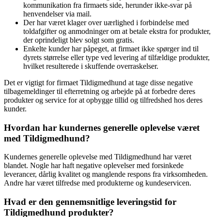
kommunikation fra firmaets side, herunder ikke-svar på
henvendelser via mail.
Der har været klager over uærlighed i forbindelse med
toldafgifter og anmodninger om at betale ekstra for produkter,
der oprindeligt blev solgt som gratis.
Enkelte kunder har påpeget, at firmaet ikke spørger ind til
dyrets størrelse eller type ved levering af tilfældige produkter,
hvilket resulterede i skuffende overraskelser.
Det er vigtigt for firmaet Tildigmedhund at tage disse negative
tilbagemeldinger til efterretning og arbejde på at forbedre deres
produkter og service for at opbygge tillid og tilfredshed hos deres
kunder.
Hvordan har kundernes generelle oplevelse været
med Tildigmedhund?
Kundernes generelle oplevelse med Tildigmedhund har været
blandet. Nogle har haft negative oplevelser med forsinkede
leverancer, dårlig kvalitet og manglende respons fra virksomheden.
Andre har været tilfredse med produkterne og kundeservicen.
Hvad er den gennemsnitlige leveringstid for
Tildigmedhund produkter?