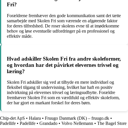
Fri?
Forældrene fremhæver den gode kommunikation samt det tætte
samarbejde med Skolen Fri som værende en afgørende faktor
for deres tilfredshed. De roser skolens evne til at imødekomme
behov og løse eventuelle udfordringer på en professionel og
effektiv måde.
Hvad adskiller Skolen Fri fra andre skoleformer,
og hvordan har det påvirket elevernes trivsel og
læring?
Skolen Fri adskiller sig ved at tilbyde en mere individuel og
fleksibel tilgang til undervisning, hvilket har haft en positiv
indvirkning på elevernes trivsel og læringsudbytte. Forældre
fremhæver Skolen Fri som en værdifuld og effektiv skoleform,
der har gjort en markant forskel for deres børn.
Chip-det ApS
•
Halara
•
Fruugo Danmark (DK) – fruugo.dk
•
Padellife
•
Padellife
•
Grandado
•
Volvo Nellemann
•
The Bagel Store