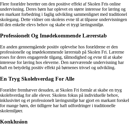
Flere forældre beretter om den positive effekt af Skolen Fris online
undervisning. Deres børn har oplevet en større interesse for læring og
en markant forbedring i faglig udvikling sammenlignet med traditionel
skolegang. Dette vidner om skolens evne til at tilpasse undervisningen
til den enkelte elevs behov og skabe et trygt læringsmiljø.
Professionelt Og Imødekommende Lærerstab
En anden gennemgående positiv oplevelse hos forældrene er den
professionelle og imødekommende lærerstab på Skolen Fri. Lærerne
roses for deres engagerede tilgang, tålmodighed og evne til at skabe
interesse for læring hos eleverne. Den nærværende undervisning har
haft en betydelig positiv effekt på børnenes trivsel og udvikling.
En Tryg Skolehverdag For Alle
Forældre fremhæver desuden, at Skolen Fri formår at skabe en tryg
skolehverdag for alle elever. Skolens fokus på individuelle behov,
inklusivitet og et professionelt læringsmiljø har gjort en markant forskel
for mange børn, der tidligere har haft udfordringer i traditionelle
skolemiljøer.
Konklusion