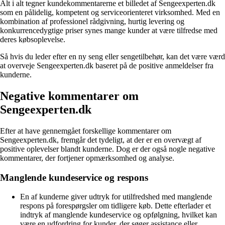
Alt i alt tegner kundekommentarerne et billedet af Sengeexperten.dk
som en pålidelig, kompetent og serviceorienteret virksomhed. Med en
kombination af professionel rådgivning, hurtig levering og
konkurrencedygtige priser synes mange kunder at være tilfredse med
deres købsoplevelse.
Så hvis du leder efter en ny seng eller sengetilbehør, kan det være værd
at overveje Sengeexperten.dk baseret på de positive anmeldelser fra
kunderne.
Negative kommentarer om
Sengeexperten.dk
Efter at have gennemgået forskellige kommentarer om
Sengeexperten.dk, fremgår det tydeligt, at der er en overvægt af
positive oplevelser blandt kunderne. Dog er der også nogle negative
kommentarer, der fortjener opmærksomhed og analyse.
Manglende kundeservice og respons
En af kunderne giver udtryk for utilfredshed med manglende
respons på forespørgsler om tidligere køb. Dette efterlader et
indtryk af manglende kundeservice og opfølgning, hvilket kan
være en udfordring for kunder, der søger assistance eller