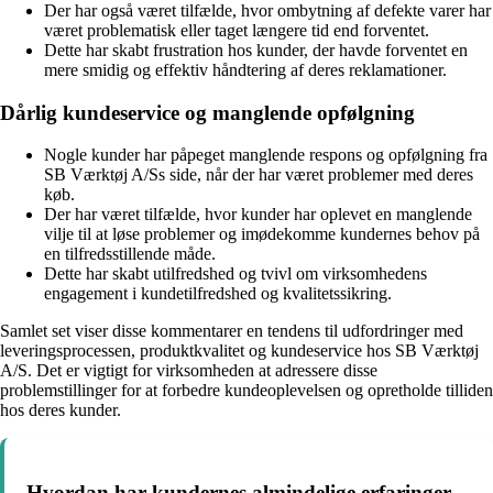
Der har også været tilfælde, hvor ombytning af defekte varer har
været problematisk eller taget længere tid end forventet.
Dette har skabt frustration hos kunder, der havde forventet en
mere smidig og effektiv håndtering af deres reklamationer.
Dårlig kundeservice og manglende opfølgning
Nogle kunder har påpeget manglende respons og opfølgning fra
SB Værktøj A/Ss side, når der har været problemer med deres
køb.
Der har været tilfælde, hvor kunder har oplevet en manglende
vilje til at løse problemer og imødekomme kundernes behov på
en tilfredsstillende måde.
Dette har skabt utilfredshed og tvivl om virksomhedens
engagement i kundetilfredshed og kvalitetssikring.
Samlet set viser disse kommentarer en tendens til udfordringer med
leveringsprocessen, produktkvalitet og kundeservice hos SB Værktøj
A/S. Det er vigtigt for virksomheden at adressere disse
problemstillinger for at forbedre kundeoplevelsen og opretholde tilliden
hos deres kunder.
Hvordan har kundernes almindelige erfaringer