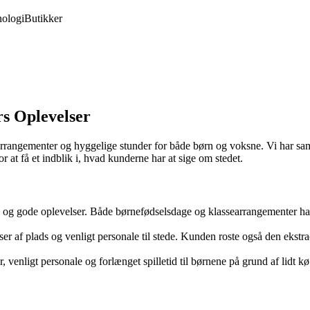
ologi
Butikker
s Oplevelser
rangementer og hyggelige stunder for både børn og voksne. Vi har saml
at få et indblik i, hvad kunderne har at sige om stedet.
ce og gode oplevelser. Både børnefødselsdage og klassearrangementer h
r af plads og venligt personale til stede. Kunden roste også den ekstr
 venligt personale og forlænget spilletid til børnene på grund af lidt kø