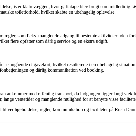
ldelse, især klatrevæggen, hvor gaffatape blev brugt som midlertidig lø
tiske toiletforhold, hvilket skabte en ubehagelig oplevelse.
 regler, som f.eks. manglende adgang til bestemte aktiviteter uden fork
ket flere opfatter som dårlig service og en ekstra udgift.
lse angående et gavekort, hvilket resulterede i en ubehagelig situation 
lefonbetjeningen og dårlig kommunikation ved booking.
man ankommer med offentlig transport, da indgangen ligger langt væk fr
lange ventetider og manglende mulighed for at benytte visse faciliteter 
 til vedligeholdelse, regler, kommunikation og faciliteter på Rush Dan