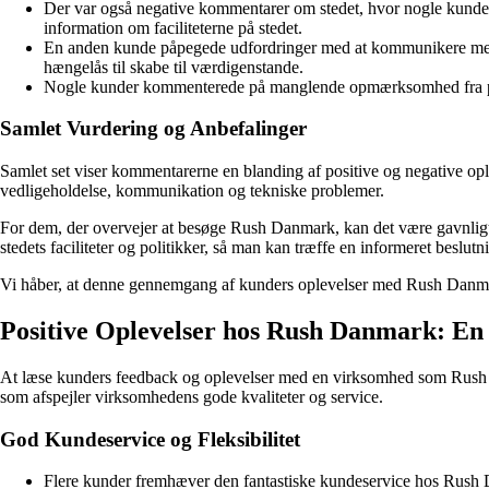
Der var også negative kommentarer om stedet, hvor nogle kunder 
information om faciliteterne på stedet.
En anden kunde påpegede udfordringer med at kommunikere med pe
hængelås til skabe til værdigenstande.
Nogle kunder kommenterede på manglende opmærksomhed fra pers
Samlet Vurdering og Anbefalinger
Samlet set viser kommentarerne en blanding af positive og negative op
vedligeholdelse, kommunikation og tekniske problemer.
For dem, der overvejer at besøge Rush Danmark, kan det være gavnlig
stedets faciliteter og politikker, så man kan træffe en informeret beslutn
Vi håber, at denne gennemgang af kunders oplevelser med Rush Danmar
Positive Oplevelser hos Rush Danmark: 
At læse kunders feedback og oplevelser med en virksomhed som Rush D
som afspejler virksomhedens gode kvaliteter og service.
God Kundeservice og Fleksibilitet
Flere kunder fremhæver den fantastiske kundeservice hos Rush