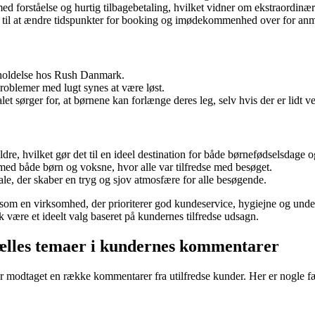
 forståelse og hurtig tilbagebetaling, hvilket vidner om ekstraordinær
old til at ændre tidspunkter for booking og imødekommenhed over for a
holdelse hos Rush Danmark.
problemer med lugt synes at være løst.
et sørger for, at børnene kan forlænge deres leg, selv hvis der er lidt ve
dre, hvilket gør det til en ideel destination for både børnefødselsdage o
ed både børn og voksne, hvor alle var tilfredse med besøget.
 der skaber en tryg og sjov atmosfære for alle besøgende.
som en virksomhed, der prioriterer god kundeservice, hygiejne og unde
være et ideelt valg baseret på kundernes tilfredse udsagn.
ælles temaer i kundernes kommentarer
r modtaget en række kommentarer fra utilfredse kunder. Her er nogle fæl