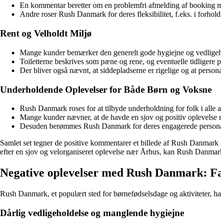
En kommentar beretter om en problemfri afmelding af booking med
Andre roser Rush Danmark for deres fleksibilitet, f.eks. i forh
Rent og Velholdt Miljø
Mange kunder bemærker den generelt gode hygiejne og vedlige
Toiletterne beskrives som pæne og rene, og eventuelle tidligere 
Der bliver også nævnt, at siddepladserne er rigelige og at personal
Underholdende Oplevelser for Både Børn og Voksne
Rush Danmark roses for at tilbyde underholdning for folk i alle al
Mange kunder nævner, at de havde en sjov og positiv oplevelse m
Desuden berømmes Rush Danmark for deres engagerede personale,
Samlet set tegner de positive kommentarer et billede af Rush Danmark 
efter en sjov og velorganiseret oplevelse nær Århus, kan Rush Danmark 
Negative oplevelser med Rush Danmark: F
Rush Danmark, et populært sted for børnefødselsdage og aktiviteter, ha
Dårlig vedligeholdelse og manglende hygiejne