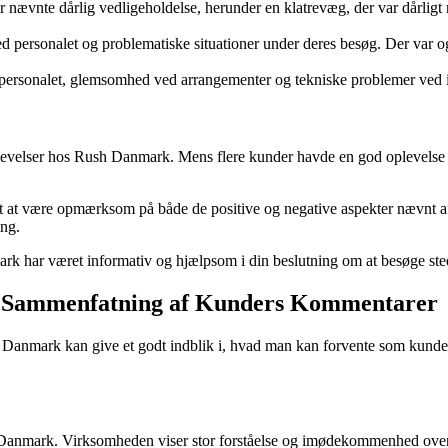
nævnte dårlig vedligeholdelse, herunder en klatrevæg, der var dårligt
rsonalet og problematiske situationer under deres besøg. Der var også
onalet, glemsomhed ved arrangementer og tekniske problemer ved indt
levelser hos Rush Danmark. Mens flere kunder havde en god oplevelse me
t at være opmærksom på både de positive og negative aspekter nævnt a
ing.
k har været informativ og hjælpsom i din beslutning om at besøge ste
En Sammenfatning af Kunders Kommentarer
anmark kan give et godt indblik i, hvad man kan forvente som kunde. 
 Danmark. Virksomheden viser stor forståelse og imødekommenhed over