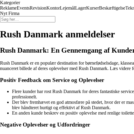
Kategorier
Reklame
Events
Revision
Kontor
Lejemål
Lager
Kurser
Beskæftigelse
Tekn
Nyt Firma
Rush Danmark anmeldelser
Rush Danmark: En Gennemgang af Kunder
Rush Danmark er en populær destination for børnefødselsdage, klassear
nuanceret billede af deres oplevelser med Rush Danmark. Læs videre for 
Positiv Feedback om Service og Oplevelser
Flere kunder har rost Rush Danmark for deres fantastiske servi
professionelt.
Der blev fremhævet en god atmosfære på stedet, hvor der er masse
blev håndteret hurtigt og effektivt af Rush Danmark.
En anden kunde beskrev en positiv oplevelse med renlige toiletter,
Negative Oplevelser og Udfordringer