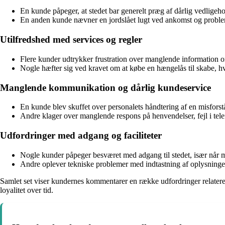
En kunde påpeger, at stedet bar generelt præg af dårlig vedligeho
En anden kunde nævner en jordslået lugt ved ankomst og problema
Utilfredshed med services og regler
Flere kunder udtrykker frustration over manglende information om
Nogle hæfter sig ved kravet om at købe en hængelås til skabe, hvil
Manglende kommunikation og dårlig kundeservice
En kunde blev skuffet over personalets håndtering af en misforståe
Andre klager over manglende respons på henvendelser, fejl i te
Udfordringer med adgang og faciliteter
Nogle kunder påpeger besværet med adgang til stedet, især når 
Andre oplever tekniske problemer med indtastning af oplysninger, 
Samlet set viser kundernes kommentarer en række udfordringer relateret
loyalitet over tid.