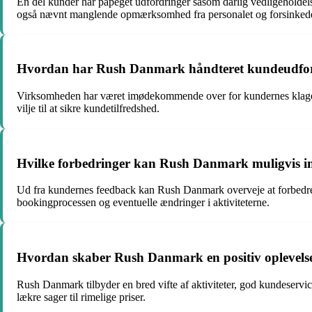
En del kunder har påpeget udfordringer såsom dårlig vedligeholdel
også nævnt manglende opmærksomhed fra personalet og forsinkede
Hvordan har Rush Danmark håndteret kundeudfor
Virksomheden har været imødekommende over for kundernes klager og
vilje til at sikre kundetilfredshed.
Hvilke forbedringer kan Rush Danmark muligvis i
Ud fra kundernes feedback kan Rush Danmark overveje at forbedre ve
bookingprocessen og eventuelle ændringer i aktiviteterne.
Hvordan skaber Rush Danmark en positiv oplevelse
Rush Danmark tilbyder en bred vifte af aktiviteter, god kundeservice 
lækre sager til rimelige priser.