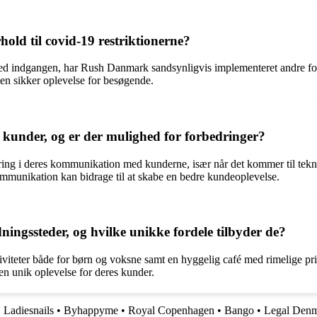
old til covid-19 restriktionerne?
 indgangen, har Rush Danmark sandsynligvis implementeret andre forho
en sikker oplevelse for besøgende.
nder, og er der mulighed for forbedringer?
ring i deres kommunikation med kunderne, især når det kommer til tekn
 kommunikation kan bidrage til at skabe en bedre kundeoplevelse.
ngssteder, og hvilke unikke fordele tilbyder de?
ktiviteter både for børn og voksne samt en hyggelig café med rimelige 
n unik oplevelse for deres kunder.
•
Ladiesnails
•
Byhappyme
•
Royal Copenhagen
•
Bango
•
Legal Den