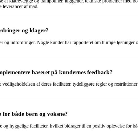
se af klatrevægge og trampoliner, lugtgener, tekniske problemer med 
 leverancer af mad.
dringer og klager?
 udfordringer. Nogle kunder har rapporteret om hurtige løsninger og 
mplementere baseret på kundernes feedback?
dligeholdelsen af deres faciliteter, tydeliggøre regler og restriktion
 for både børn og voksne?
og hyggelige faciliteter, hvilket bidrager til en positiv oplevelse for bå