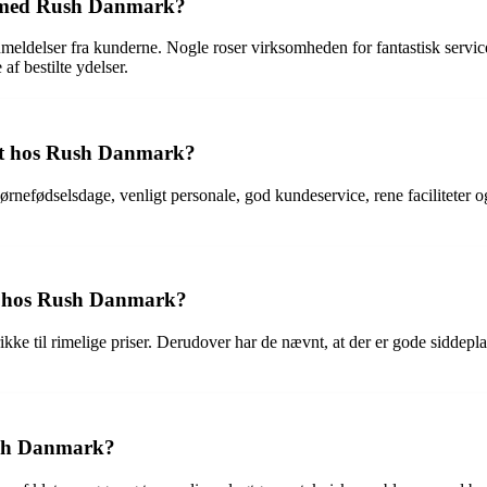
t med Rush Danmark?
ldelser fra kunderne. Nogle roser virksomheden for fantastisk service, 
f bestilte ydelser.
haft hos Rush Danmark?
nefødselsdage, venligt personale, god kundeservice, rene faciliteter og
ne hos Rush Danmark?
 til rimelige priser. Derudover har de nævnt, at der er gode siddepladse
ush Danmark?