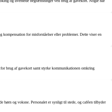
booking og uventede begrænsninger ved brug af gavekort. Nogle har
kompensation for misforståelser eller problemer. Dette viser en
er for brug af gavekort samt styrke kommunikationen omkring
de børn og voksne. Personalet er synligt til stede, og caféen tilbyder