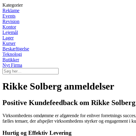
Kategorier
Reklame
Events
Revision
Kontor
Lejemål
Lager
Kurser
Beskæftigelse
Teknologi
Butikker
Nyt Firma
Rikke Solberg anmeldelser
Positive Kundefeedback om Rikke Solber
Virksomhedens omdømme er afgørende for enhver forretnings succes, og
fælles temaer, der afspejler virksomhedens styrker og engagement i k
Hurtig og Effektiv Levering