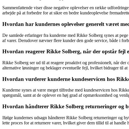
Sammenfattende viser disse negative oplevelser en række udfordring
arbejde på at forbedre for at sikre en bedre kundeoplevelse fremadrette
Hvordan har kundernes oplevelser generelt været med 
De samlede erfaringer fra kunderne med Rikke Solberg synes at pege m
af varer. Derudover nævner flere kunder den gode service, både i forb
Hvordan reagerer Rikke Solberg, når der opstår fejl e
Rikke Solberg ser ud til at reagere proaktivt og professionelt, når der
alternative løsninger og beklager eventuelle fejl, hvilket bidrager til at
Hvordan vurderer kunderne kundeservicen hos Rikk
Kunderne synes at være meget tilfredse med kundeservicen hos Rikke S
spørgsmål, samt at de oplever en høj grad af opmærksomhed og venli
Hvordan håndterer Rikke Solberg returneringer og b
Ifølge kundernes udsagn håndterer Rikke Solberg returneringer og bytn
lette proces for at returnere varer, hvilket giver dem tillid til at hand