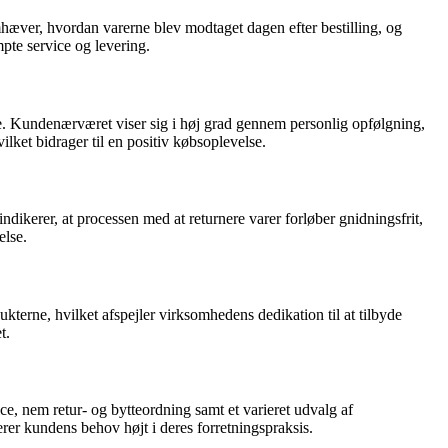
hæver, hvordan varerne blev modtaget dagen efter bestilling, og
te service og levering.
ce. Kundenærværet viser sig i høj grad gennem personlig opfølgning,
ket bidrager til en positiv købsoplevelse.
kerer, at processen med at returnere varer forløber gnidningsfrit,
else.
terne, hvilket afspejler virksomhedens dedikation til at tilbyde
t.
e, nem retur- og bytteordning samt et varieret udvalg af
terer kundens behov højt i deres forretningspraksis.