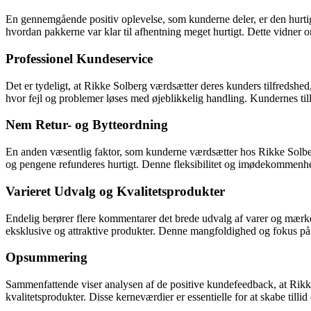
En gennemgående positiv oplevelse, som kunderne deler, er den hurtig
hvordan pakkerne var klar til afhentning meget hurtigt. Dette vidn
Professionel Kundeservice
Det er tydeligt, at Rikke Solberg værdsætter deres kunders tilfredshe
hvor fejl og problemer løses med øjeblikkelig handling. Kundernes til
Nem Retur- og Bytteordning
En anden væsentlig faktor, som kunderne værdsætter hos Rikke Solberg
og pengene refunderes hurtigt. Denne fleksibilitet og imødekommenhed
Varieret Udvalg og Kvalitetsprodukter
Endelig berører flere kommentarer det brede udvalg af varer og mærker
eksklusive og attraktive produkter. Denne mangfoldighed og fokus på 
Opsummering
Sammenfattende viser analysen af de positive kundefeedback, at Rikke 
kvalitetsprodukter. Disse kerneværdier er essentielle for at skabe tilli