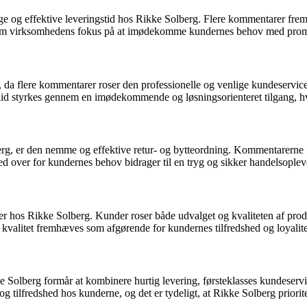
e og effektive leveringstid hos Rikke Solberg. Flere kommentarer frem
er om virksomhedens fokus på at imødekomme kundernes behov med promp
d, da flere kommentarer roser den professionelle og venlige kundeservi
lid styrkes gennem en imødekommende og løsningsorienteret tilgang, hvil
, er den nemme og effektive retur- og bytteordning. Kommentarerne indi
 over for kundernes behov bidrager til en tryg og sikker handelsoplev
 hos Rikke Solberg. Kunder roser både udvalget og kvaliteten af produk
kvalitet fremhæves som afgørende for kundernes tilfredshed og loyalite
Solberg formår at kombinere hurtig levering, førsteklasses kundeservic
d og tilfredshed hos kunderne, og det er tydeligt, at Rikke Solberg priori