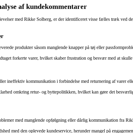
Analyse af kundekommentarer
velser med Rikke Solberg, er der identificeret visse fælles træk ved d
er
leverede produkter såsom manglende knapper på tøj eller passformpro
aget forkerte varer, hvilket skaber frustration og besvær med at skulle 
ler ineffektiv kommunikation i forbindelse med returnering af varer elle
ed omkring retur- og byttepolitikken, hvilket kan gøre det besværligt 
lemer med manglende opfølgning eller dårlig kommunikation fra Rikke 
dshed med den oplevede kundeservice, herunder mangel på engagement,