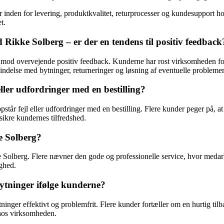
er inden for levering, produktkvalitet, returprocesser og kundesuppo
t.
Rikke Solberg – er der en tendens til positiv feedback
od overvejende positiv feedback. Kunderne har rost virksomheden for h
indelse med bytninger, returneringer og løsning af eventuelle problemer
ller udfordringer med en bestilling?
 opstår fejl eller udfordringer med en bestilling. Flere kunder peger på,
 sikre kundernes tilfredshed.
e Solberg?
olberg. Flere nævner den gode og professionelle service, hvor medarbej
ghed.
ytninger ifølge kunderne?
inger effektivt og problemfrit. Flere kunder fortæller om en hurtig til
le hos virksomheden.