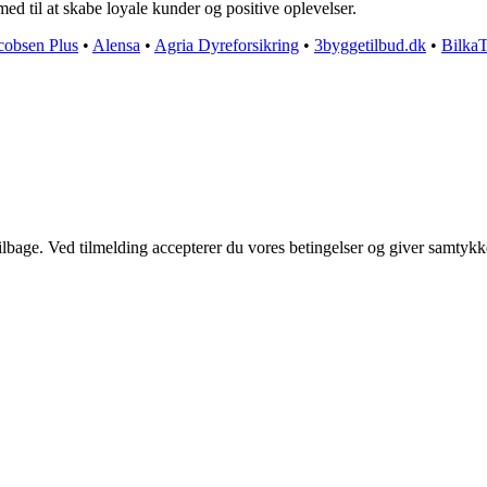
ed til at skabe loyale kunder og positive oplevelser.
cobsen Plus
•
Alensa
•
Agria Dyreforsikring
•
3byggetilbud.dk
•
Bilka
 tilbage. Ved tilmelding accepterer du vores betingelser og giver samtykk