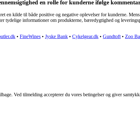
nnemsigtighed en rolle for kunderne ifølge kommenta
n kilde til både positive og negative oplevelser for kunderne. Mens n
tydelige informationer om produkterne, bæredygtighed og leveringsproc
utler.dk
•
FineWines
•
Jyske Bank
•
Cykelgear.dk
•
Gundtoft
•
Zoo Ba
 tilbage. Ved tilmelding accepterer du vores betingelser og giver samtykk