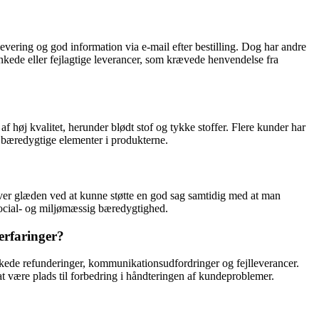
vering og god information via e-mail efter bestilling. Dog har andre
nkede eller fejlagtige leverancer, som krævede henvendelse fra
af høj kvalitet, herunder blødt stof og tykke stoffer. Flere kunder har
 bæredygtige elementer i produkterne.
r glæden ved at kunne støtte en god sag samtidig med at man
social- og miljømæssig bæredygtighed.
erfaringer?
nkede refunderinger, kommunikationsudfordringer og fejlleverancer.
t være plads til forbedring i håndteringen af kundeproblemer.