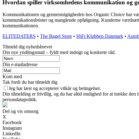
Hvordan spiller virksomhedens kommunikation og ge
Kommunikationen og gennemsigtigheden hos Organic Choice har været e
kommunikationsbrister og manglende opfølgning. Kunderne værdsætter 
kommunikationen.
ELITEDATERS
•
The Bagel Store
•
HiFi Klubben Danmark
•
Autob
Tilmeld dig nyhedsbrevet
Din nye yndlingsmail – fyldt med indsigt og konkrete råd.
Din e-mailadresse
Kom med
Tak fordi du har tilmeldt dig
Jeg har læst og accepterer vilkår og betingelser.
Din tilmelding er frivillig, og du har altid mulighed for at trække den
persondatapolitik.
Del og vis omsorg
X
Facebook
Instagram
LinkedIn