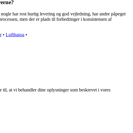
rerne?
ogle har rost hurtig levering og god vejledning, har andre påpeget
essen, men der er plads til forbedringer i konsistensen af
r
•
Lufthansa
•
e til, at vi behandler dine oplysninger som beskrevet i vores