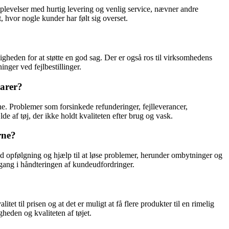
evelser med hurtig levering og venlig service, nævner andre
hvor nogle kunder har følt sig overset.
igheden for at støtte en god sag. Der er også ros til virksomhedens
ger ved fejlbestillinger.
tarer?
e. Problemer som forsinkede refunderinger, fejlleverancer,
e af tøj, der ikke holdt kvaliteten efter brug og vask.
rne?
d opfølgning og hjælp til at løse problemer, herunder ombytninger og
ilgang i håndteringen af kundeudfordringer.
 til prisen og at det er muligt at få flere produkter til en rimelig
eden og kvaliteten af tøjet.