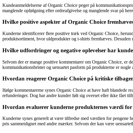
Kundeanmeldelserne af Organic Choice peger på kommunikationsproble
manglende opfølgning efter ordreafgivelse og manglende svar på henve
Hvilke positive aspekter af Organic Choice fremhæv
Kunderne identificerer flere positive træk ved Organic Choice, herunde
produktsortiment, hvor uldprodukter og t-shirts fremhæves. Desuden n
Hvilke udfordringer og negative oplevelser har kun
Selvom der er mange positive kommentarer om Organic Choice, er der o
kommunikationsbrister og uensartet pasform på produkterne er nogle af 
Hvordan reagerer Organic Choice på kritiske tilbag
Ifølge kommentarerne synes Organic Choice at have haft blandede reak
refunderinger. Dog har andre kunder følt sig overset eller ikke fået ti
Hvordan evaluerer kunderne produkternes værdi for
Kunderne synes generelt at være tilfredse med værdien for pengene hos O
pris sammenlignet med andre mærker. Selvom der kan være uensartethe