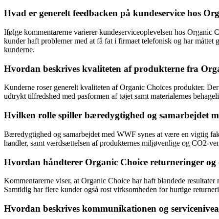
Hvad er generelt feedbacken på kundeservice hos Or
Ifølge kommentarerne varierer kundeserviceoplevelsen hos Organic Cho
kunder haft problemer med at få fat i firmaet telefonisk og har måtte
kunderne.
Hvordan beskrives kvaliteten af produkterne fra Or
Kunderne roser generelt kvaliteten af Organic Choices produkter. Der næ
udtrykt tilfredshed med pasformen af tøjet samt materialernes behage
Hvilken rolle spiller bæredygtighed og samarbejde
Bæredygtighed og samarbejdet med WWF synes at være en vigtig fakt
handler, samt værdsættelsen af produkternes miljøvenlige og CO2-venl
Hvordan håndterer Organic Choice returneringer og eve
Kommentarerne viser, at Organic Choice har haft blandede resultater 
Samtidig har flere kunder også rost virksomheden for hurtige returner
Hvordan beskrives kommunikationen og serviceniveau