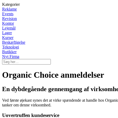
Kategorier
Reklame
Events
Revision
Kontor
Lejemål
Lager
Kurser
Beskæftigelse
Teknologi
Butikker
Nyt Firma
Organic Choice anmeldelser
En dybdegående gennemgang af virksomh
Ved første øjekast synes det at virke spændende at handle hos Organi
tanker om denne virksomhed.
Uovertruffen kundeservice