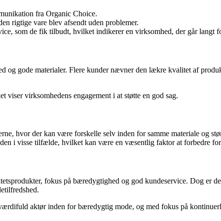
munikation fra Organic Choice.
 den rigtige vare blev afsendt uden problemer.
e, som de fik tilbudt, hvilket indikerer en virksomhed, der går langt
ed og gode materialer. Flere kunder nævner den lækre kvalitet af produkt
t viser virksomhedens engagement i at støtte en god sag.
e, hvor der kan være forskelle selv inden for samme materiale og stør
i visse tilfælde, hvilket kan være en væsentlig faktor at forbedre for
itetsprodukter, fokus på bæredygtighed og god kundeservice. Dog er de
etilfredshed.
 en værdifuld aktør inden for bæredygtig mode, og med fokus på kontinue