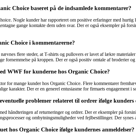
ganic Choice baseret på de indsamlede kommentarer?
ice. Nogle kunder har rapporteret om positive erfaringer med hurtig le
t gentagne gange kontakte dem uden svar. Der er også eksempler på forsi
ganic Choice i kommentarerne?
vnes flere steder, at T-shirts og pullovers er lavet af lækre materialer 
lige fornemmelse på kroppen. Der er også positiv omtale af broderier og
t med WWF for kunderne hos Organic Choice?
or for mange kunder hos Organic Choice. Flere kommentarer fremhæve
ige karakter. Der er en generel entusiasme for firmaets engagement i 
ntuelle problemer relateret til ordrer ifølge kunders 
med håndteringen af returneringer og ordrer. Der er eksempler på forsi
ingsprocesser og ombytningsmuligheder ved fejlbestillinger. Der synes a
et hos Organic Choice ifølge kundernes anmeldelser?