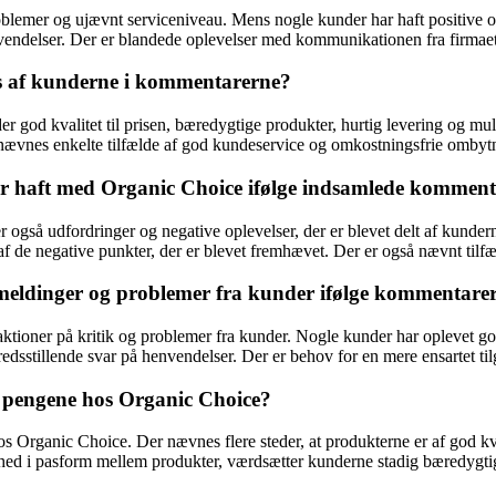
mer og ujævnt serviceniveau. Mens nogle kunder har haft positive opl
ndelser. Der er blandede oplevelser med kommunikationen fra firmaet, 
es af kunderne i kommentarerne?
r god kvalitet til prisen, bæredygtige produkter, hurtig levering og mul
ævnes enkelte tilfælde af god kundeservice og omkostningsfrie ombytnin
der haft med Organic Choice ifølge indsamlede kommen
gså udfordringer og negative oplevelser, der er blevet delt af kundern
de negative punkter, der er blevet fremhævet. Der er også nævnt tilfæld
emeldinger og problemer fra kunder ifølge kommentare
tioner på kritik og problemer fra kunder. Nogle kunder har oplevet go
lfredsstillende svar på henvendelser. Der er behov for en mere ensartet t
 pengene hos Organic Choice?
rganic Choice. Der nævnes flere steder, at produkterne er af god kvalitet
d i pasform mellem produkter, værdsætter kunderne stadig bæredygtigh