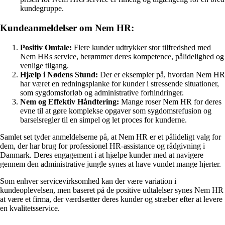
kundegruppe.
Kundeanmeldelser om Nem HR:
Positiv Omtale:
Flere kunder udtrykker stor tilfredshed med
Nem HRs service, berømmer deres kompetence, pålidelighed og
venlige tilgang.
Hjælp i Nødens Stund:
Der er eksempler på, hvordan Nem HR
har været en redningsplanke for kunder i stressende situationer,
som sygdomsforløb og administrative forhindringer.
Nem og Effektiv Håndtering:
Mange roser Nem HR for deres
evne til at gøre komplekse opgaver som sygdomsrefusion og
barselsregler til en simpel og let proces for kunderne.
Samlet set tyder anmeldelserne på, at Nem HR er et pålideligt valg for
dem, der har brug for professionel HR-assistance og rådgivning i
Danmark. Deres engagement i at hjælpe kunder med at navigere
gennem den administrative jungle synes at have vundet mange hjerter.
Som enhver servicevirksomhed kan der være variation i
kundeoplevelsen, men baseret på de positive udtalelser synes Nem HR
at være et firma, der værdsætter deres kunder og stræber efter at levere
en kvalitetsservice.