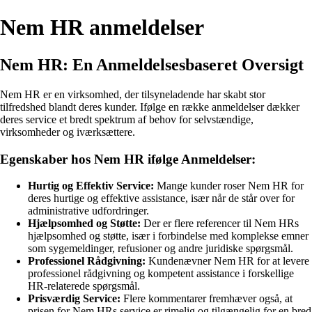
Nem HR anmeldelser
Nem HR: En Anmeldelsesbaseret Oversigt
Nem HR er en virksomhed, der tilsyneladende har skabt stor
tilfredshed blandt deres kunder. Ifølge en række anmeldelser dækker
deres service et bredt spektrum af behov for selvstændige,
virksomheder og iværksættere.
Egenskaber hos Nem HR ifølge Anmeldelser:
Hurtig og Effektiv Service:
Mange kunder roser Nem HR for
deres hurtige og effektive assistance, især når de står over for
administrative udfordringer.
Hjælpsomhed og Støtte:
Der er flere referencer til Nem HRs
hjælpsomhed og støtte, især i forbindelse med komplekse emner
som sygemeldinger, refusioner og andre juridiske spørgsmål.
Professionel Rådgivning:
Kundenævner Nem HR for at levere
professionel rådgivning og kompetent assistance i forskellige
HR-relaterede spørgsmål.
Prisværdig Service:
Flere kommentarer fremhæver også, at
prisen for Nem HRs service er rimelig og tilgængelig for en bred