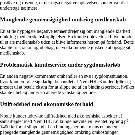
positive og rosende, er der også negative oplevelser, som er værd at
undersøge nærmere.
Manglende gennemsigtighed omkring medlemskab
En af de hyppigste negative temaer drejer sig om manglende klarhed
omkring medlemskabsforpligtelser. En kunde oplevede at blive bundet
til et års medlemskab uden at blive informeret herom på forhånd. Dette
skabte frustration og ubehag, da vedkommende ønskede at opsige sit
medlemskab.
Problematisk kundeservice under sygdomsforløb
En anden negativ kommentar omhandler en svær sygdomssituation,
hvor kunden følte sig dårligt behandlet af Nem HR. Kunden følte sig
presset til at betale ekstra for at slippe ud af en bindingsperiode, hvilket
skabte ubehag under en allerede vanskelig periode.
Utilfredshed med økonomiske forhold
Nogle kunder udtrykte utilfredshed med økonomiske aspekter af
samarbejdet med Nem HR. En kunde nævnte en uventet regning på
1400 kr for at slippe ud af en bindingsperiode, mens en anden
påpegede manglende gennemsigtighed omkring omkostninger.