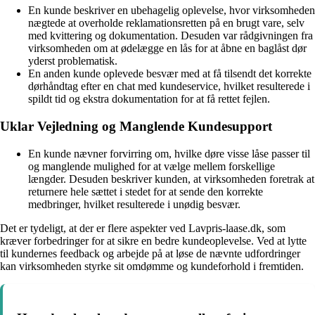
En kunde beskriver en ubehagelig oplevelse, hvor virksomheden
nægtede at overholde reklamationsretten på en brugt vare, selv
med kvittering og dokumentation. Desuden var rådgivningen fra
virksomheden om at ødelægge en lås for at åbne en baglåst dør
yderst problematisk.
En anden kunde oplevede besvær med at få tilsendt det korrekte
dørhåndtag efter en chat med kundeservice, hvilket resulterede i
spildt tid og ekstra dokumentation for at få rettet fejlen.
Uklar Vejledning og Manglende Kundesupport
En kunde nævner forvirring om, hvilke døre visse låse passer til
og manglende mulighed for at vælge mellem forskellige
længder. Desuden beskriver kunden, at virksomheden foretrak at
returnere hele sættet i stedet for at sende den korrekte
medbringer, hvilket resulterede i unødig besvær.
Det er tydeligt, at der er flere aspekter ved Lavpris-laase.dk, som
kræver forbedringer for at sikre en bedre kundeoplevelse. Ved at lytte
til kundernes feedback og arbejde på at løse de nævnte udfordringer
kan virksomheden styrke sit omdømme og kundeforhold i fremtiden.