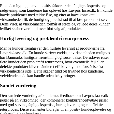
En anden hyppigt nævnt positiv faktor er den faglige ekspertise og
rådgivning, som kunderne har oplevet hos Lavpris-laase.dk. En kunde
havde problemer med ældre låse, og efter at have kontaktet
virksomheden fik de hurtigt og præcist råd til at løse problemet selv.
Dette viser, at virksomheden formår at støtte og vejlede deres kunder,
hvilket skaber værdi ud over blot salg af produkter.
Hurtig levering og problemfri returprocess
Mange kunder fremhæver den hurtige levering af produkterne fra
Lavpris-laase.dk. En kunde skriver endda, at virksomheden muligvis
har Danmarks hurtigste fremstilling og forsendelse. Derudover roser
flere kunder den problemfri returproces, hvor eventuelle fejl eller
defekte produkter bliver håndteret effektivt og med forståelse fra
virksomhedens side. Dette skaber tillid og tryghed hos kunderne,
velvidende at de kan handle uden bekymringer.
Samlet vurdering
Den samlede vurdering af kundernes feedback om Lavpris-laase.dk
peger på en virksomhed, der kombinerer konkurrencedygtige priser
med god service, faglig ekspertise, hurtig levering og en effektiv
returproces. Disse elementer bidrager til en positiv kundeoplevelse og
skaber tillid hos kunderne.