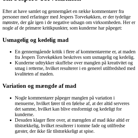
Efter at have samlet og gennemgået en række kommentarer fra
personer med erfaringer med Jespers Torvekøkken, er der tydelige
mønstre, der går igen i de negative udsagn om virksomheden. Her er
nogle af de primære kritikpunkter, som kunderne har påpeget:
Usmagelig og kedelig mad
En gennemgående kritik i flere af kommentarerne er, at maden
fra Jespers Torvekøkken beskrives som usmagelig og kedelig.
Kunderne udtrykker skuffelse over manglen på kreativitet og
smag i retterne, hvilket resulterer i en generel utilfredshed med
kvaliteten af maden.
Variation og mængde af mad
Nogle kommentarer påpeger manglen på variation i
menuerne, hvilket fører til en følelse af, at der altid serveres
det samme, hvilket kan blive ensformigt og kedeligt for
kunderne.
Desuden klager flere over, at mængden af mad ikke altid er
tilstrækkelig, hvilket resulterer i tomme fade og utilfredse
gæster, der ikke får tilstrækkeligt at spise.