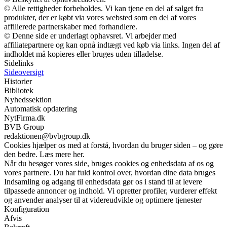
© Alle rettigheder forbeholdes. Vi kan tjene en del af salget fra
produkter, der er købt via vores websted som en del af vores
affilierede partnerskaber med forhandlere.
© Denne side er underlagt ophavsret. Vi arbejder med
affiliatepartnere og kan opnå indtægt ved køb via links. Ingen del af
indholdet må kopieres eller bruges uden tilladelse.
Sidelinks
Sideoversigt
Historier
Bibliotek
Nyhedssektion
Automatisk opdatering
NytFirma.dk
BVB Group
redaktionen@bvbgroup.dk
Cookies hjælper os med at forstå, hvordan du bruger siden – og gøre
den bedre. Læs mere her.
Når du besøger vores side, bruges cookies og enhedsdata af os og
vores partnere. Du har fuld kontrol over, hvordan dine data bruges
Indsamling og adgang til enhedsdata gør os i stand til at levere
tilpassede annoncer og indhold. Vi opretter profiler, vurderer effekt
og anvender analyser til at videreudvikle og optimere tjenester
Konfiguration
Afvis