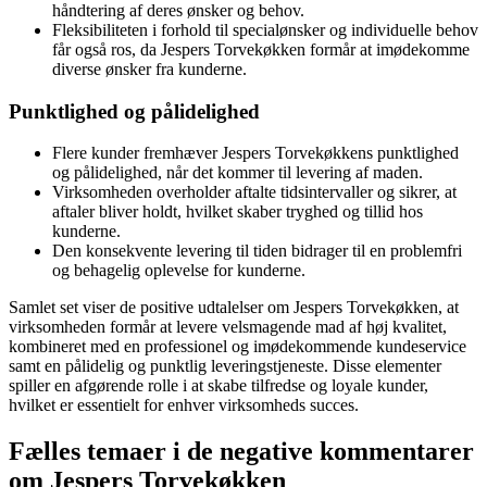
håndtering af deres ønsker og behov.
Fleksibiliteten i forhold til specialønsker og individuelle behov
får også ros, da Jespers Torvekøkken formår at imødekomme
diverse ønsker fra kunderne.
Punktlighed og pålidelighed
Flere kunder fremhæver Jespers Torvekøkkens punktlighed
og pålidelighed, når det kommer til levering af maden.
Virksomheden overholder aftalte tidsintervaller og sikrer, at
aftaler bliver holdt, hvilket skaber tryghed og tillid hos
kunderne.
Den konsekvente levering til tiden bidrager til en problemfri
og behagelig oplevelse for kunderne.
Samlet set viser de positive udtalelser om Jespers Torvekøkken, at
virksomheden formår at levere velsmagende mad af høj kvalitet,
kombineret med en professionel og imødekommende kundeservice
samt en pålidelig og punktlig leveringstjeneste. Disse elementer
spiller en afgørende rolle i at skabe tilfredse og loyale kunder,
hvilket er essentielt for enhver virksomheds succes.
Fælles temaer i de negative kommentarer
om Jespers Torvekøkken