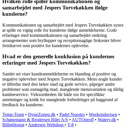
Hvilken rolle spiller kommunikationen og
samarbejdet med Jespers Torvekøkken ifølge
kunderne?
Kommunikationen og samarbejdet med Jespers Torvekøkken synes
at spille en vigtig rolle for kunderne ifølge anmeldelserne. Gode
erfaringer med kommunikationen og samarbejdet omkring
arrangementer som bryllupper og receptionsagtige frokoster bliver
fremhævet som positivt for kundernes oplevelse.
Hvad er den generelle konklusion på kundernes
erfaringer med Jespers Torvekøkken?
Samlet set viser kundeanmeldelserne en blanding af positive og
negative oplevelser med Jespers Torvekøkken. Mens nogle kunder
er tilfredse med den lækre mad og gode service, påpeger andre
problemer som usmagelig mad, manglende menuvariation og dårlig
kantineservice. Virksomheden får både ros for specifikke
anretninger og kritik for manglende forbedringer på baggrund af
feedback fra kunderne.
Temp-Team
•
DyneZonen.dk
•
Padel Nuestro
•
Weekendavisen
•
Schønemann & Brodersen Biler A/S
•
AUTOproff
•
Watery.dk
•
Billigblomst
•
Andersen Webshop
•
T-8
•