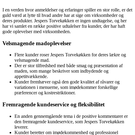
I en verden hvor anmeldelser og erfaringer spiller en stor rolle, er det
guld værd at lytte til hvad andre har at sige om virksomheder og
deres produkter. Jespers Torvekøkken er ingen undtagelse, og her
har vi samlet en række positive udtalelser fra kunder, der har haft
gode oplevelser med virksomheden.
Velsmagende madoplevelser
Flere kunder roser Jespers Torvekøkken for deres lækre og
velsmagende mad.
Der er stor tilfredshed med både smag og præsentation af
maden, som mange beskriver som indbydende og
appetitvækkende.
Kunder fremhæver også den gode kvalitet af råvarer og
variationen i menuerne, som imødekommer forskellige
præferencer og kostrestriktioner.
Fremragende kundeservice og fleksibilitet
En anden gennemgående tema i de positive kommentarer er
den fremragende kundeservice, som Jespers Torvekøkken
leverer.
Kunder beretter om imødekommenhed og professionel