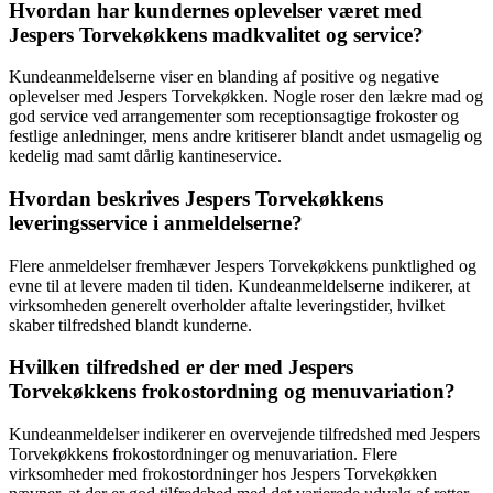
Hvordan har kundernes oplevelser været med
Jespers Torvekøkkens madkvalitet og service?
Kundeanmeldelserne viser en blanding af positive og negative
oplevelser med Jespers Torvekøkken. Nogle roser den lækre mad og
god service ved arrangementer som receptionsagtige frokoster og
festlige anledninger, mens andre kritiserer blandt andet usmagelig og
kedelig mad samt dårlig kantineservice.
Hvordan beskrives Jespers Torvekøkkens
leveringsservice i anmeldelserne?
Flere anmeldelser fremhæver Jespers Torvekøkkens punktlighed og
evne til at levere maden til tiden. Kundeanmeldelserne indikerer, at
virksomheden generelt overholder aftalte leveringstider, hvilket
skaber tilfredshed blandt kunderne.
Hvilken tilfredshed er der med Jespers
Torvekøkkens frokostordning og menuvariation?
Kundeanmeldelser indikerer en overvejende tilfredshed med Jespers
Torvekøkkens frokostordninger og menuvariation. Flere
virksomheder med frokostordninger hos Jespers Torvekøkken