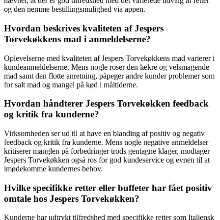
nævner, at der er god tilfredshed med det varierede udvalg af retter
og den nemme bestillingsmulighed via appen.
Hvordan beskrives kvaliteten af Jespers
Torvekøkkens mad i anmeldelserne?
Oplevelserne med kvaliteten af Jespers Torvekøkkens mad varierer i
kundeanmeldelserne. Mens nogle roser den lækre og velsmagende
mad samt den flotte anretning, påpeger andre kunder problemer som
for salt mad og mangel på kød i måltiderne.
Hvordan håndterer Jespers Torvekøkken feedback
og kritik fra kunderne?
Virksomheden ser ud til at have en blanding af positiv og negativ
feedback og kritik fra kunderne. Mens nogle negative anmeldelser
kritiserer manglen på forbedringer trods gentagne klager, modtager
Jespers Torvekøkken også ros for god kundeservice og evnen til at
imødekomme kundernes behov.
Hvilke specifikke retter eller buffeter har fået positiv
omtale hos Jespers Torvekøkken?
Kunderne har udtrykt tilfredshed med specifikke retter som Italiensk