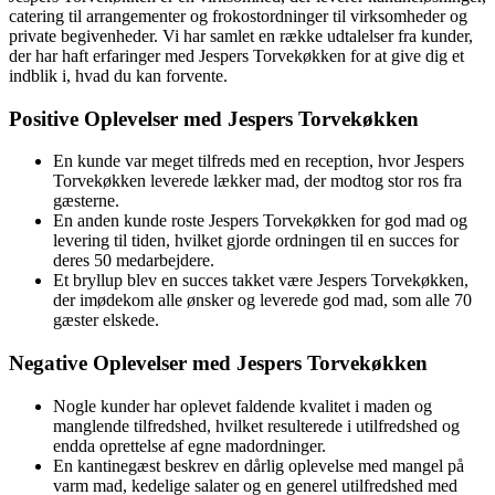
catering til arrangementer og frokostordninger til virksomheder og
private begivenheder. Vi har samlet en række udtalelser fra kunder,
der har haft erfaringer med Jespers Torvekøkken for at give dig et
indblik i, hvad du kan forvente.
Positive Oplevelser med Jespers Torvekøkken
En kunde var meget tilfreds med en reception, hvor Jespers
Torvekøkken leverede lækker mad, der modtog stor ros fra
gæsterne.
En anden kunde roste Jespers Torvekøkken for god mad og
levering til tiden, hvilket gjorde ordningen til en succes for
deres 50 medarbejdere.
Et bryllup blev en succes takket være Jespers Torvekøkken,
der imødekom alle ønsker og leverede god mad, som alle 70
gæster elskede.
Negative Oplevelser med Jespers Torvekøkken
Nogle kunder har oplevet faldende kvalitet i maden og
manglende tilfredshed, hvilket resulterede i utilfredshed og
endda oprettelse af egne madordninger.
En kantinegæst beskrev en dårlig oplevelse med mangel på
varm mad, kedelige salater og en generel utilfredshed med