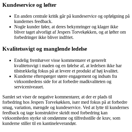
Kundeservice og løfter
En anden centrale kritik går på kundeservice og opfølgning på
kundernes feedback.
Nogle kunder føler, at deres bekymringer og klager ikke
bliver taget alvorligt af Jespers Torvekøkken, og at løfter om
forbedringer ikke bliver indfriet.
Kvalitetssvigt og manglende ledelse
Endelig fremhæver visse kommentarer et generelt
kvalitetssvigt i maden og en følelse af, at ledelsen ikke har
tilstrækkelig fokus på at levere et produkt af høj kvalitet.
Kunderne efterspørger større engagement og indsats fra
virksomhedens side for at forbedre madkvaliteten og
serviceniveauet.
Samlet set viser de negative kommentarer, at der er plads til
forbedring hos Jespers Torvekøkken, især med fokus på at forbedre
smag, variation, mængde og kundeservice. Ved at lytte til kundernes
feedback og tage konstruktive skridt mod forbedring kan
virksomheden styrke sit omdømme og tilfredsstille de krav, som
kunderne stiller til en kantineleverandør.