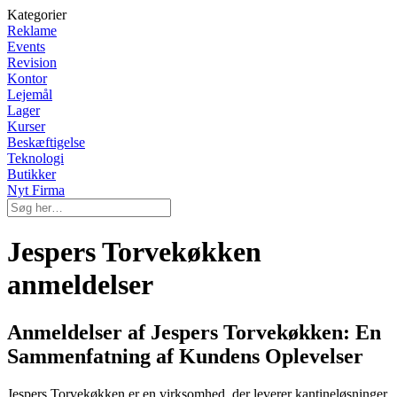
Kategorier
Reklame
Events
Revision
Kontor
Lejemål
Lager
Kurser
Beskæftigelse
Teknologi
Butikker
Nyt Firma
Jespers Torvekøkken
anmeldelser
Anmeldelser af Jespers Torvekøkken: En
Sammenfatning af Kundens Oplevelser
Jespers Torvekøkken er en virksomhed, der leverer kantineløsninger,