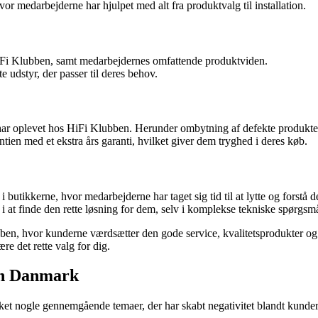
or medarbejderne har hjulpet med alt fra produktvalg til installation.
 HiFi Klubben, samt medarbejdernes omfattende produktviden.
 udstyr, der passer til deres behov.
 oplevet hos HiFi Klubben. Herunder ombytning af defekte produkter el
ien med et ekstra års garanti, hvilket giver dem tryghed i deres køb.
 butikkerne, hvor medarbejderne har taget sig tid til at lytte og forstå 
at finde den rette løsning for dem, selv i komplekse tekniske spørgsmå
ben, hvor kunderne værdsætter den gode service, kvalitetsprodukter og
e det rette valg for dig.
en Danmark
nogle gennemgående temaer, der har skabt negativitet blandt kunderne