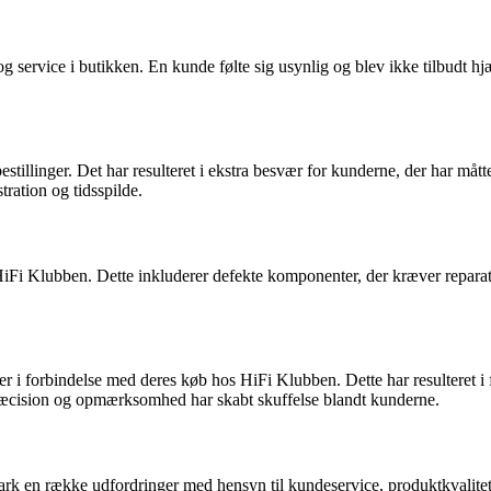
ervice i butikken. En kunde følte sig usynlig og blev ikke tilbudt hjæ
llinger. Det har resulteret i ekstra besvær for kunderne, der har måtte
stration og tidsspilde.
Fi Klubben. Dette inkluderer defekte komponenter, der kræver reparatio
i forbindelse med deres køb hos HiFi Klubben. Dette har resulteret i f
cision og opmærksomhed har skabt skuffelse blandt kunderne.
 en række udfordringer med hensyn til kundeservice, produktkvalitet 