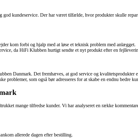
god kundeservice. Der har været tilfælde, hvor produkter skulle repare
jder kom forbi og hjalp med at løse et teknisk problem med anlægget.
ice, da HiFi Klubben hurtigt sendte et nyt produkt efter en fejlleveri
bben Danmark. Det fremhæves, at god service og kvalitetsprodukter er n
ske problemer, som også bør adresseres for at skabe en endnu bedre k
nmark
ltrukket mange tilfredse kunder. Vi har analyseret en række kommentare
ankom allerede dagen efter bestilling.