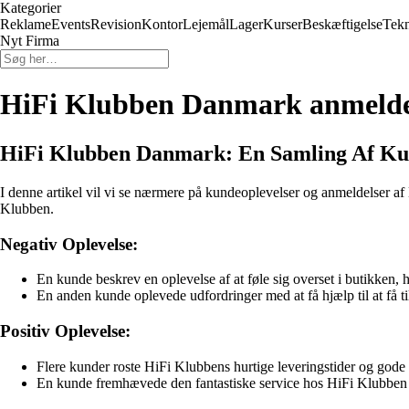
Kategorier
Reklame
Events
Revision
Kontor
Lejemål
Lager
Kurser
Beskæftigelse
Tekn
Nyt Firma
HiFi Klubben Danmark anmelde
HiFi Klubben Danmark: En Samling Af Ku
I denne artikel vil vi se nærmere på kundeoplevelser og anmeldelser a
Klubben.
Negativ Oplevelse:
En kunde beskrev en oplevelse af at føle sig overset i butikken, 
En anden kunde oplevede udfordringer med at få hjælp til at få tils
Positiv Oplevelse:
Flere kunder roste HiFi Klubbens hurtige leveringstider og gode p
En kunde fremhævede den fantastiske service hos HiFi Klubben 