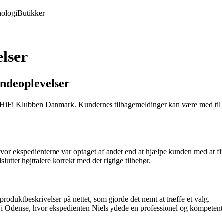
ologi
Butikker
lser
ndeoplevelser
f HiFi Klubben Danmark. Kundernes tilbagemeldinger kan være med til a
hvor ekspedienterne var optaget af andet end at hjælpe kunden med at fi
luttet højttalere korrekt med det rigtige tilbehør.
roduktbeskrivelser på nettet, som gjorde det nemt at træffe et valg.
i Odense, hvor ekspedienten Niels ydede en professionel og kompetent