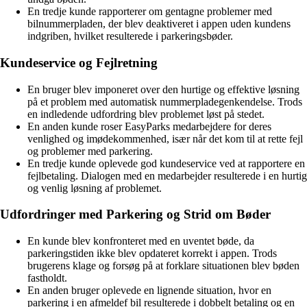
En tredje kunde rapporterer om gentagne problemer med
bilnummerpladen, der blev deaktiveret i appen uden kundens
indgriben, hvilket resulterede i parkeringsbøder.
Kundeservice og Fejlretning
En bruger blev imponeret over den hurtige og effektive løsning
på et problem med automatisk nummerpladegenkendelse. Trods
en indledende udfordring blev problemet løst på stedet.
En anden kunde roser EasyParks medarbejdere for deres
venlighed og imødekommenhed, især når det kom til at rette fejl
og problemer med parkering.
En tredje kunde oplevede god kundeservice ved at rapportere en
fejlbetaling. Dialogen med en medarbejder resulterede i en hurtig
og venlig løsning af problemet.
Udfordringer med Parkering og Strid om Bøder
En kunde blev konfronteret med en uventet bøde, da
parkeringstiden ikke blev opdateret korrekt i appen. Trods
brugerens klage og forsøg på at forklare situationen blev bøden
fastholdt.
En anden bruger oplevede en lignende situation, hvor en
parkering i en afmeldef bil resulterede i dobbelt betaling og en