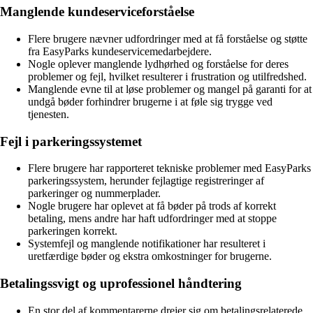
Manglende kundeserviceforståelse
Flere brugere nævner udfordringer med at få forståelse og støtte
fra EasyParks kundeservicemedarbejdere.
Nogle oplever manglende lydhørhed og forståelse for deres
problemer og fejl, hvilket resulterer i frustration og utilfredshed.
Manglende evne til at løse problemer og mangel på garanti for at
undgå bøder forhindrer brugerne i at føle sig trygge ved
tjenesten.
Fejl i parkeringssystemet
Flere brugere har rapporteret tekniske problemer med EasyParks
parkeringssystem, herunder fejlagtige registreringer af
parkeringer og nummerplader.
Nogle brugere har oplevet at få bøder på trods af korrekt
betaling, mens andre har haft udfordringer med at stoppe
parkeringen korrekt.
Systemfejl og manglende notifikationer har resulteret i
uretfærdige bøder og ekstra omkostninger for brugerne.
Betalingssvigt og uprofessionel håndtering
En stor del af kommentarerne drejer sig om betalingsrelaterede