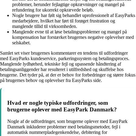
problemer, herunder fejlagtige opkrævninger og mangel på
refundering for ukorrekt opkrævede beløb.
Nogle brugere har følt sig behandlet uprofessionelt af EasyParks
medarbejdere, hvilket har ført til forøget frustration og
manglende tillid til virksomheden.
Manglende evne til at løse betalingsproblemer og mangel på
kompensation har forstærket brugernes negative oplevelser med
selskabet.
Samlet set viser brugernes kommentarer en tendens til udfordringer
med EasyParks kundeservice, parkeringssystem og betalingsproces.
Manglende lydhørhed, tekniske fejl og upassende håndtering af
betalingsanliggender har resulteret i utilfredshed og skuffelse hos
brugerne. Det tyder på, at der er behov for forbedringer og større fokus
på brugernes behov og oplevelser fra EasyParks side.
Hvad er nogle typiske udfordringer, som
brugerne oplever med EasyPark Danmark?
Nogle af de udfordringer, som brugerne oplever med EasyPark
Danmark inkluderer problemer med betalingsmetoder, fejl i
automatisk nummerpladegenkendelse, debitering for