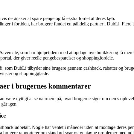
is de ønsker at spare penge og få ekstra fordel af deres køb.
inger i fortiden, har brugere fundet en pålidelig partner i DubLi. Fle
 Savemate, som har hjulpet dem med at opdage nye butikker og få mere c
rtal, der giver reelle pengebesparelser og shoppingfordele.
di, som DubLi tilbyder sine brugere gennem cashback, rabatter og brug
evinster og shoppingglæde.
maer i brugernes kommentarer
kan være nyttigt at se nærmere på, hvad brugerne siger om deres opleve
 går igen.
ice
cashback udbetalt. Nogle har ventet i måneder uden at modtage deres pe
da brugere rapporterer om standard svar og gentagne problemer med udb