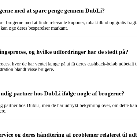
ugerne med at spare penge gennem DubLi?
r brugerne med at finde relevante kuponer, rabat-tilbud og gratis fragt
 kan øge deres besparelser markant.
ngsproces, og hvilke udfordringer har de stødt på?
ces, hvor de har ventet længe på at få deres cashback-beløb udbetalt t
tration blandt visse brugere.
tændig partner hos DubLi ifølge nogle af brugerne?
ndig partner hos DubLi, men de har udtrykt bekymring over, om dette k
ere.
ice og deres håndtering af problemer relateret til ud