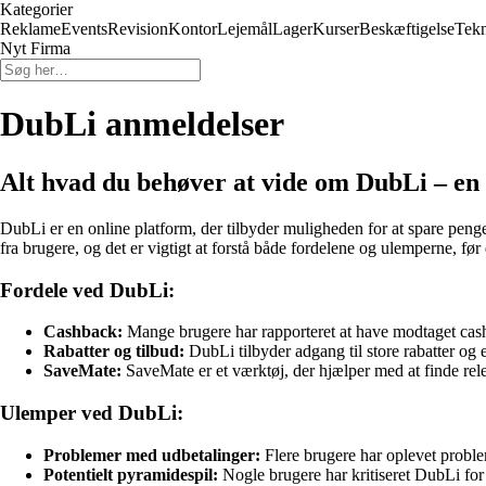
Kategorier
Reklame
Events
Revision
Kontor
Lejemål
Lager
Kurser
Beskæftigelse
Tekn
Nyt Firma
DubLi anmeldelser
Alt hvad du behøver at vide om DubLi – en 
DubLi er en online platform, der tilbyder muligheden for at spare peng
fra brugere, og det er vigtigt at forstå både fordelene og ulemperne, før 
Fordele ved DubLi:
Cashback:
Mange brugere har rapporteret at have modtaget ca
Rabatter og tilbud:
DubLi tilbyder adgang til store rabatter og 
SaveMate:
SaveMate er et værktøj, der hjælper med at finde relev
Ulemper ved DubLi:
Problemer med udbetalinger:
Flere brugere har oplevet proble
Potentielt pyramidespil:
Nogle brugere har kritiseret DubLi for 