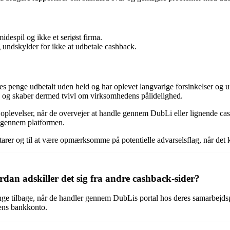
despil og ikke et seriøst firma.
undskylder for ikke at udbetale cashback.
res penge udbetalt uden held og har oplevet langvarige forsinkelser og 
k og skaber dermed tvivl om virksomhedens pålidelighed.
oplevelser, når de overvejer at handle gennem DubLi eller lignende ca
b gennem platformen.
tarer og til at være opmærksomme på potentielle advarselsflag, når det 
an adskiller det sig fra andre cashback-sider?
 tilbage, når de handler gennem DubLis portal hos deres samarbejdspart
dens bankkonto.