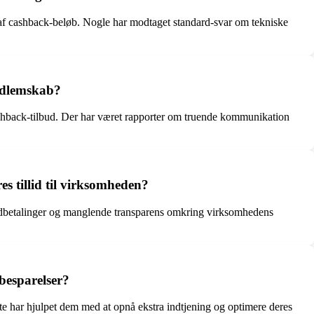
r af cashback-beløb. Nogle har modtaget standard-svar om tekniske
edlemskab?
shback-tilbud. Der har været rapporter om truende kommunikation
 tillid til virksomheden?
 udbetalinger og manglende transparens omkring virksomhedens
besparelser?
e har hjulpet dem med at opnå ekstra indtjening og optimere deres