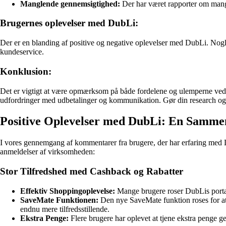
Manglende gennemsigtighed:
Der har været rapporter om mang
Brugernes oplevelser med DubLi:
Der er en blanding af positive og negative oplevelser med DubLi. Nogl
kundeservice.
Konklusion:
Det er vigtigt at være opmærksom på både fordelene og ulemperne ved 
udfordringer med udbetalinger og kommunikation. Gør din research og o
Positive Oplevelser med DubLi: En Samme
I vores gennemgang af kommentarer fra brugere, der har erfaring med Du
anmeldelser af virksomheden:
Stor Tilfredshed med Cashback og Rabatter
Effektiv Shoppingoplevelse:
Mange brugere roser DubLis portal 
SaveMate Funktionen:
Den nye SaveMate funktion roses for at 
endnu mere tilfredsstillende.
Ekstra Penge:
Flere brugere har oplevet at tjene ekstra penge 