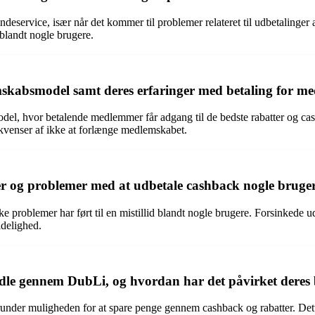
deservice, især når det kommer til problemer relateret til udbetalinge
d blandt nogle brugere.
mskabsmodel samt deres erfaringer med betaling for m
l, hvor betalende medlemmer får adgang til de bedste rabatter og ca
venser af ikke at forlænge medlemskabet.
og problemer med at udbetale cashback nogle brugeres
 problemer har ført til en mistillid blandt nogle brugere. Forsinkede
idelighed.
ndle gennem DubLi, og hvordan har det påvirket deres 
under muligheden for at spare penge gennem cashback og rabatter. Dett