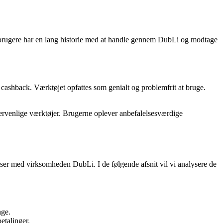
re brugere har en lang historie med at handle gennem DubLi og modtage
ashback. Værktøjet opfattes som genialt og problemfrit at bruge.
ervenlige værktøjer. Brugerne oplever anbefalelsesværdige
lser med virksomheden DubLi. I de følgende afsnit vil vi analysere de
nge.
etalinger.