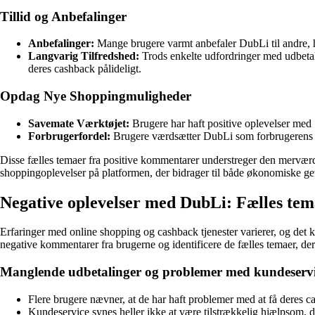
Tillid og Anbefalinger
Anbefalinger:
Mange brugere varmt anbefaler DubLi til andre, hv
Langvarig Tilfredshed:
Trods enkelte udfordringer med udbetal
deres cashback pålideligt.
Opdag Nye Shoppingmuligheder
Savemate Værktøjet:
Brugere har haft positive oplevelser med
Forbrugerfordel:
Brugere værdsætter DubLi som forbrugerens po
Disse fælles temaer fra positive kommentarer understreger den mervær
shoppingoplevelser på platformen, der bidrager til både økonomiske g
Negative oplevelser med DubLi: Fælles te
Erfaringer med online shopping og cashback tjenester varierer, og det 
negative kommentarer fra brugerne og identificere de fælles temaer, der
Manglende udbetalinger og problemer med kundeserv
Flere brugere nævner, at de har haft problemer med at få deres 
Kundeservice synes heller ikke at være tilstrækkelig hjælpsom, 