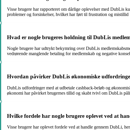
Visse brugere har rapporteret om dårlige oplevelser med DubLis kun
problemer og forsinkelser, hvilket har ført til frustration og mistilli
Hvad er nogle brugeres holdning til DubLis medle
Nogle brugere har udtrykt bekymring over DubLis medlemskabsmode
vedrørende manglende betaling for medlemskab og negative konsek
Hvordan påvirker DubLis økonomiske udfordringer 
DubLis udfordringer med at udbetale cashback-beløb og økonomiske
økonomi har påvirket brugernes tillid og skabt tvivl om DubLis pål
Hvilke fordele har nogle brugere oplevet ved at ha
Visse brugere har oplevet fordele ved at handle gennem DubLi, her