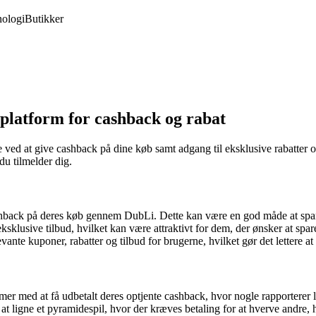
ologi
Butikker
platform for cashback og rabat
e ved at give cashback på dine køb samt adgang til eksklusive rabatter
du tilmelder dig.
shback på deres køb gennem DubLi. Dette kan være en god måde at spa
eksklusive tilbud, hvilket kan være attraktivt for dem, der ønsker at sp
ante kuponer, rabatter og tilbud for brugerne, hvilket gør det lettere at
mer med at få udbetalt deres optjente cashback, hvor nogle rapporterer 
at ligne et pyramidespil, hvor der kræves betaling for at hverve andre, 