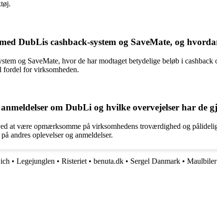
tøj.
er med DubLis cashback-system og SaveMate, og hvorda
stem og SaveMate, hvor de har modtaget betydelige beløb i cashback o
l fordel for virksomheden.
 anmeldelser om DubLi og hvilke overvejelser har de 
ved at være opmærksomme på virksomhedens troværdighed og pålideligh
 på andres oplevelser og anmeldelser.
ich
•
Legejunglen
•
Risteriet
•
benuta.dk
•
Sergel Danmark
•
Maulbiler