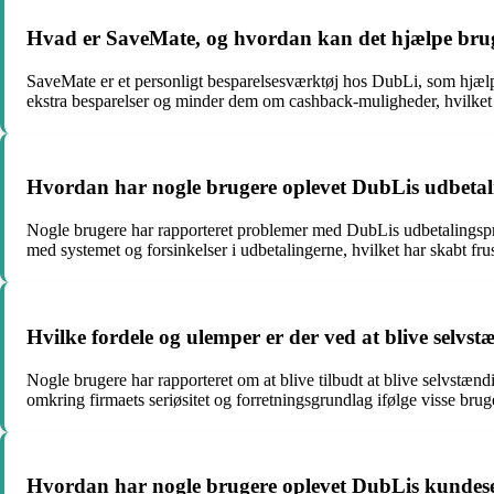
Hvad er SaveMate, og hvordan kan det hjælpe br
SaveMate er et personligt besparelsesværktøj hos DubLi, som hjælpe
ekstra besparelser og minder dem om cashback-muligheder, hvilket
Hvordan har nogle brugere oplevet DubLis udbetali
Nogle brugere har rapporteret problemer med DubLis udbetalingspro
med systemet og forsinkelser i udbetalingerne, hvilket har skabt frus
Hvilke fordele og ulemper er der ved at blive selvs
Nogle brugere har rapporteret om at blive tilbudt at blive selvstæ
omkring firmaets seriøsitet og forretningsgrundlag ifølge visse brug
Hvordan har nogle brugere oplevet DubLis kundeserv