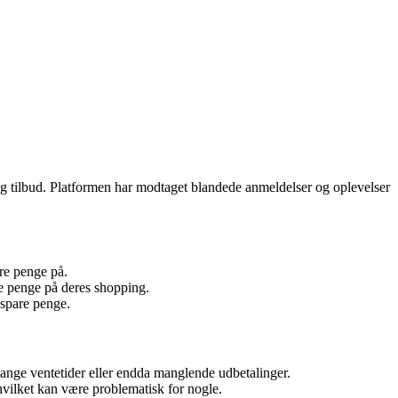
 og tilbud. Platformen har modtaget blandede anmeldelser og oplevelser
re penge på.
are penge på deres shopping.
 spare penge.
lange ventetider eller endda manglende udbetalinger.
hvilket kan være problematisk for nogle.