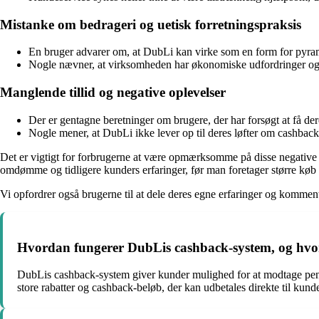
Mistanke om bedrageri og uetisk forretningspraksis
En bruger advarer om, at DubLi kan virke som en form for pyrami
Nogle nævner, at virksomheden har økonomiske udfordringer og 
Manglende tillid og negative oplevelser
Der er gentagne beretninger om brugere, der har forsøgt at få de
Nogle mener, at DubLi ikke lever op til deres løfter om cashbac
Det er vigtigt for forbrugerne at være opmærksomme på disse negative 
omdømme og tidligere kunders erfaringer, før man foretager større kø
Vi opfordrer også brugerne til at dele deres egne erfaringer og kommen
Hvordan fungerer DubLis cashback-system, og hvord
DubLis cashback-system giver kunder mulighed for at modtage penge
store rabatter og cashback-beløb, der kan udbetales direkte til kun