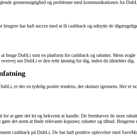
lende gennemsigtighed og problemer med kommunikationen fra DubLis k
e brugere har haft succes med at få cashback og udnytte de tilgængelig
at bruge DubLi som en platform for cashback og rabatter. Mens nogle b
vervej om DubLi er den rette løsning for dig, inden du tilmelder dig.
nfatning
bLi, er der en tydelig positiv tendens, der skinner igennem. Her er no
for at gøre det let og bekvemt at handle. De fremhæver de store rabatt
gøre det nemt at finde relevante kuponer, rabatter og tilbud. Brugerne
gennem cashback på DubLi. De har haft positive oplevelser med SaveMat