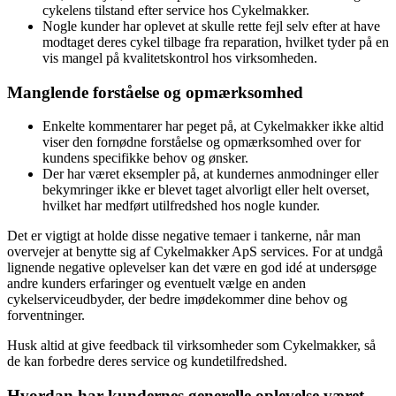
cykelens tilstand efter service hos Cykelmakker.
Nogle kunder har oplevet at skulle rette fejl selv efter at have
modtaget deres cykel tilbage fra reparation, hvilket tyder på en
vis mangel på kvalitetskontrol hos virksomheden.
Manglende forståelse og opmærksomhed
Enkelte kommentarer har peget på, at Cykelmakker ikke altid
viser den fornødne forståelse og opmærksomhed over for
kundens specifikke behov og ønsker.
Der har været eksempler på, at kundernes anmodninger eller
bekymringer ikke er blevet taget alvorligt eller helt overset,
hvilket har medført utilfredshed hos nogle kunder.
Det er vigtigt at holde disse negative temaer i tankerne, når man
overvejer at benytte sig af Cykelmakker ApS services. For at undgå
lignende negative oplevelser kan det være en god idé at undersøge
andre kunders erfaringer og eventuelt vælge en anden
cykelserviceudbyder, der bedre imødekommer dine behov og
forventninger.
Husk altid at give feedback til virksomheder som Cykelmakker, så
de kan forbedre deres service og kundetilfredshed.
Hvordan har kundernes generelle oplevelse været