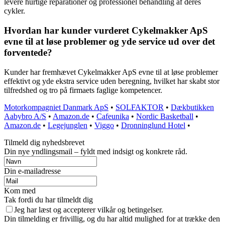
levere hurtige reparationer og professionel behandling af deres
cykler.
Hvordan har kunder vurderet Cykelmakker ApS
evne til at løse problemer og yde service ud over det
forventede?
Kunder har fremhævet Cykelmakker ApS evne til at løse problemer
effektivt og yde ekstra service uden beregning, hvilket har skabt stor
tilfredshed og tro på firmaets faglige kompetencer.
Motorkompagniet Danmark ApS
•
SOLFAKTOR
•
Dækbutikken
Aabybro A/S
•
Amazon.de
•
Cafeunika
•
Nordic Basketball
•
Amazon.de
•
Legejunglen
•
Viggo
•
Dronninglund Hotel
•
Tilmeld dig nyhedsbrevet
Din nye yndlingsmail – fyldt med indsigt og konkrete råd.
Din e-mailadresse
Kom med
Tak fordi du har tilmeldt dig
Jeg har læst og accepterer vilkår og betingelser.
Din tilmelding er frivillig, og du har altid mulighed for at trække den