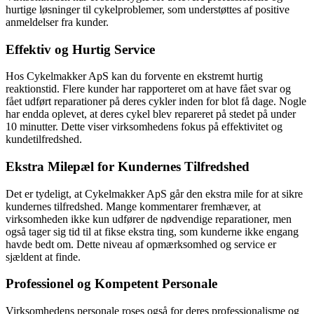
hurtige løsninger til cykelproblemer, som understøttes af positive
anmeldelser fra kunder.
Effektiv og Hurtig Service
Hos Cykelmakker ApS kan du forvente en ekstremt hurtig
reaktionstid. Flere kunder har rapporteret om at have fået svar og
fået udført reparationer på deres cykler inden for blot få dage. Nogle
har endda oplevet, at deres cykel blev repareret på stedet på under
10 minutter. Dette viser virksomhedens fokus på effektivitet og
kundetilfredshed.
Ekstra Milepæl for Kundernes Tilfredshed
Det er tydeligt, at Cykelmakker ApS går den ekstra mile for at sikre
kundernes tilfredshed. Mange kommentarer fremhæver, at
virksomheden ikke kun udfører de nødvendige reparationer, men
også tager sig tid til at fikse ekstra ting, som kunderne ikke engang
havde bedt om. Dette niveau af opmærksomhed og service er
sjældent at finde.
Professionel og Kompetent Personale
Virksomhedens personale roses også for deres professionalisme og