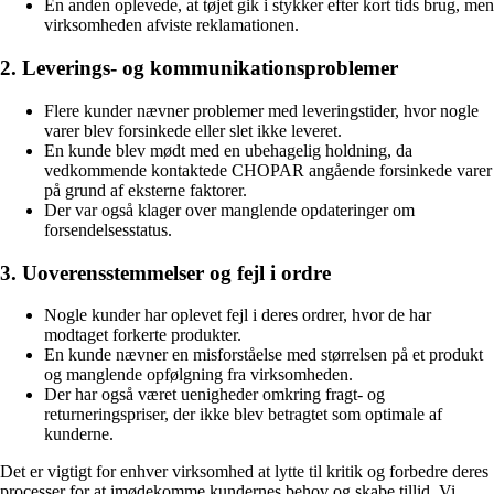
En anden oplevede, at tøjet gik i stykker efter kort tids brug, men
virksomheden afviste reklamationen.
2. Leverings- og kommunikationsproblemer
Flere kunder nævner problemer med leveringstider, hvor nogle
varer blev forsinkede eller slet ikke leveret.
En kunde blev mødt med en ubehagelig holdning, da
vedkommende kontaktede CHOPAR angående forsinkede varer
på grund af eksterne faktorer.
Der var også klager over manglende opdateringer om
forsendelsesstatus.
3. Uoverensstemmelser og fejl i ordre
Nogle kunder har oplevet fejl i deres ordrer, hvor de har
modtaget forkerte produkter.
En kunde nævner en misforståelse med størrelsen på et produkt
og manglende opfølgning fra virksomheden.
Der har også været uenigheder omkring fragt- og
returneringspriser, der ikke blev betragtet som optimale af
kunderne.
Det er vigtigt for enhver virksomhed at lytte til kritik og forbedre deres
processer for at imødekomme kundernes behov og skabe tillid. Vi