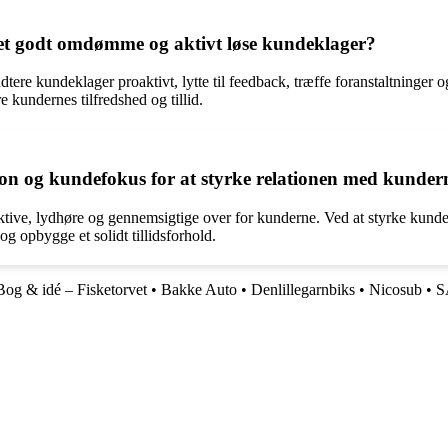
t godt omdømme og aktivt løse kundeklager?
e kundeklager proaktivt, lytte til feedback, træffe foranstaltninger 
e kundernes tilfredshed og tillid.
 og kundefokus for at styrke relationen med kunder
, lydhøre og gennemsigtige over for kunderne. Ved at styrke kundefoku
 opbygge et solidt tillidsforhold.
Bog & idé – Fisketorvet
•
Bakke Auto
•
Denlillegarnbiks
•
Nicosub
•
S