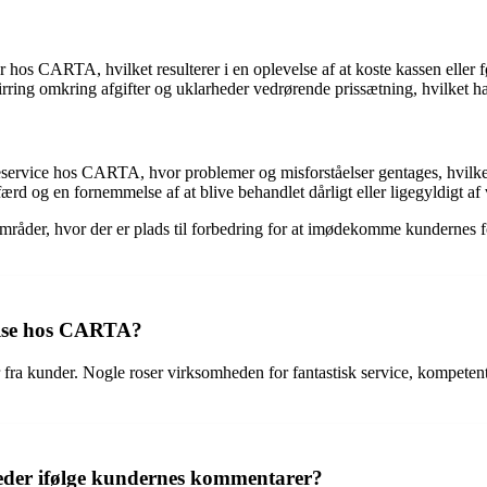
s CARTA, hvilket resulterer i en oplevelse af at koste kassen eller fø
ing omkring afgifter og uklarheder vedrørende prissætning, hvilket har 
eservice hos CARTA, hvor problemer og misforståelser gentages, hvilket 
d og en fornemmelse af at blive behandlet dårligt eller ligegyldigt a
råder, hvor der er plads til forbedring for at imødekomme kundernes fo
else hos CARTA?
ra kunder. Nogle roser virksomheden for fantastisk service, kompetente
eder ifølge kundernes kommentarer?