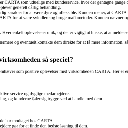
r CARTA som uduelige med kundeservice, hvor der gentagne gange ops
plever generelt dårlig behandling.
g karakter for at være dyre og ufleksible. Kunden mener, at CARTA 
ARTA for at være svindlere og bruge mafiametoder. Kunden nævner ogs
Hver enkelt oplevelse er unik, og det er vigtigt at huske, at anmeldelse
mere og eventuelt kontakte dem direkte for at få mere information, så 
virksomheden så speciel?
 fremhæver som positive oplevelser med virksomheden CARTA. Her er 
tive service og dygtige medarbejdere.
sing, og kunderne føler sig trygge ved at handle med dem.
, de har modtaget hos CARTA.
dere gør for at finde den bedste løsning til dem.