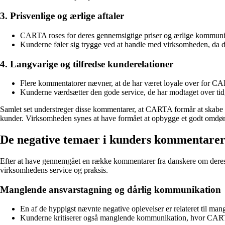
3. Prisvenlige og ærlige aftaler
CARTA roses for deres gennemsigtige priser og ærlige kommun
Kunderne føler sig trygge ved at handle med virksomheden, da de 
4. Langvarige og tilfredse kunderelationer
Flere kommentatorer nævner, at de har været loyale over for CARTA 
Kunderne værdsætter den gode service, de har modtaget over tid, 
Samlet set understreger disse kommentarer, at CARTA formår at skabe 
kunder. Virksomheden synes at have formået at opbygge et godt omdømm
De negative temaer i kunders kommentar
Efter at have gennemgået en række kommentarer fra danskere om deres 
virksomhedens service og praksis.
Manglende ansvarstagning og dårlig kommunikation
En af de hyppigst nævnte negative oplevelser er relateret til m
Kunderne kritiserer også manglende kommunikation, hvor CARTA t