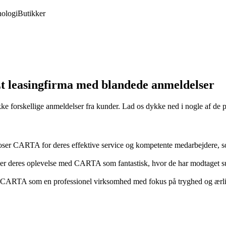
ologi
Butikker
 leasingfirma med blandede anmeldelser
ække forskellige anmeldelser fra kunder. Lad os dykke ned i nogle af d
oser CARTA for deres effektive service og kompetente medarbejdere, s
r deres oplevelse med CARTA som fantastisk, hvor de har modtaget supe
RTA som en professionel virksomhed med fokus på tryghed og ærlighe