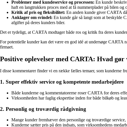
Problemer med kundeservice og processen:
En kunde beskrive
haft en langtrukken proces med at få nummerplader på bilen og o
Kritik af pris og fleksibilitet:
En anden kunde giver CARTA dårli
Anklager om svindel:
En kunde går så langt som at beskylde C
afgifter på deres kunders biler.
Det er tydeligt, at CARTA modtager både ros og kritik fra deres kunder. 
For potentielle kunder kan det være en god idé at undersøge CARTA nær
firmaet.
Positive oplevelser med CARTA: Hvad gør 
I disse kommentarer finder vi en række fælles temaer, som kunderne
1. Super effektiv service og kompetente medarbejdere
Både kunderne og kommentatorerne roser CARTA for deres effek
Virksomheden har faglig ekspertise inden for både bilkøb og lea
2. Personlig og troværdig rådgivning
Mange kunder fremhæver den personlige og troværdige service
Kunderne sætter pris på den indsats, som virksomhedens medarbej