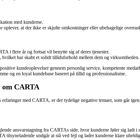
ikation med kunderne.
oplever, at der ikke er skjulte omkostninger eller ubehagelige overrask
i flere år og fortsat vil benytte sig af deres tjenester.
hvilket har skabt et solidt tillidsforhold mellem dem og virksomheden.
positive kundeoplevelser gennem personlig service, kompetente medarbe
e og en loyal kundebase baseret på tillid og professionalisme.
er om CARTA
erfaringer med CARTA, er der tydelige negative temaer, som går igen. 
anglende ansvarstagning fra CARTAs side, hvor kunderne føler sig ladt
ilsyneladende undgår at stå ved fejl og lader kunderne klare uheldige 