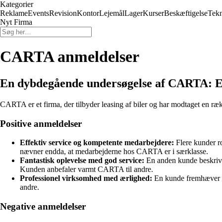
Kategorier
Reklame
Events
Revision
Kontor
Lejemål
Lager
Kurser
Beskæftigelse
Tekn
Nyt Firma
CARTA anmeldelser
En dybdegående undersøgelse af CARTA: Et
CARTA er et firma, der tilbyder leasing af biler og har modtaget en r
Positive anmeldelser
Effektiv service og kompetente medarbejdere:
Flere kunder r
nævner endda, at medarbejderne hos CARTA er i særklasse.
Fantastisk oplevelse med god service:
En anden kunde beskrive
Kunden anbefaler varmt CARTA til andre.
Professionel virksomhed med ærlighed:
En kunde fremhæver CA
andre.
Negative anmeldelser