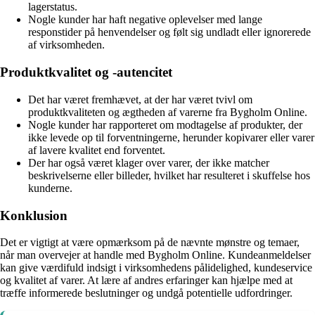
lagerstatus.
Nogle kunder har haft negative oplevelser med lange
responstider på henvendelser og følt sig undladt eller ignorerede
af virksomheden.
Produktkvalitet og -autencitet
Det har været fremhævet, at der har været tvivl om
produktkvaliteten og ægtheden af varerne fra Bygholm Online.
Nogle kunder har rapporteret om modtagelse af produkter, der
ikke levede op til forventningerne, herunder kopivarer eller varer
af lavere kvalitet end forventet.
Der har også været klager over varer, der ikke matcher
beskrivelserne eller billeder, hvilket har resulteret i skuffelse hos
kunderne.
Konklusion
Det er vigtigt at være opmærksom på de nævnte mønstre og temaer,
når man overvejer at handle med Bygholm Online. Kundeanmeldelser
kan give værdifuld indsigt i virksomhedens pålidelighed, kundeservice
og kvalitet af varer. At lære af andres erfaringer kan hjælpe med at
træffe informerede beslutninger og undgå potentielle udfordringer.