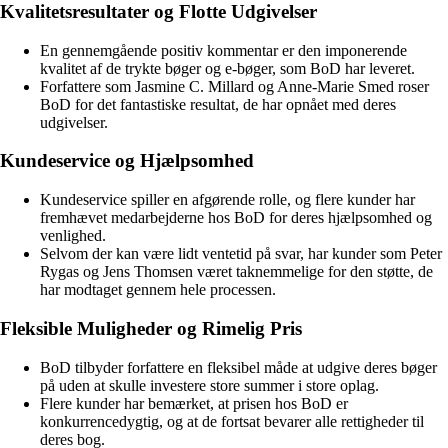
Kvalitetsresultater og Flotte Udgivelser
En gennemgående positiv kommentar er den imponerende
kvalitet af de trykte bøger og e-bøger, som BoD har leveret.
Forfattere som Jasmine C. Millard og Anne-Marie Smed roser
BoD for det fantastiske resultat, de har opnået med deres
udgivelser.
Kundeservice og Hjælpsomhed
Kundeservice spiller en afgørende rolle, og flere kunder har
fremhævet medarbejderne hos BoD for deres hjælpsomhed og
venlighed.
Selvom der kan være lidt ventetid på svar, har kunder som Peter
Rygas og Jens Thomsen været taknemmelige for den støtte, de
har modtaget gennem hele processen.
Fleksible Muligheder og Rimelig Pris
BoD tilbyder forfattere en fleksibel måde at udgive deres bøger
på uden at skulle investere store summer i store oplag.
Flere kunder har bemærket, at prisen hos BoD er
konkurrencedygtig, og at de fortsat bevarer alle rettigheder til
deres bog.