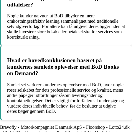
udtalelser?
Nogle kunder nævner, at BoD tilbyder en mere
omkostningseffektiv løsning sammenlignet med traditionelle
selvudgiverforlag. Forfattere kan få udgivet deres bøger uden at
skulle investere store beløb eller betale ekstra for services som
korrekturlæsning.
Hvad er hovedkonklusionen baseret på
kundernes samlede oplevelser med BoD Books
on Demand?
Samlet set varierer kundernes oplevelser med BoD, hvor nogle
roser selskabet for dets professionelle service og kvalitet, mens
andre påpeger udfordringer såsom leveringstider og
kontraktbetingelser. Det er vigtigt for forfattere at undersøge og
vurdere deres individuelle behov, før de beslutter at udgive
deres bøger gennem BoD.
Bravofly
•
Motorkompagniet Danmark ApS
•
Floorshop
•
Lotto24.dk