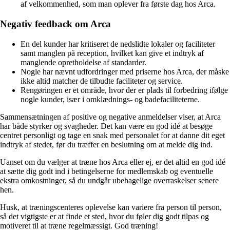
af velkommenhed, som man oplever fra første dag hos Arca.
Negativ feedback om Arca
En del kunder har kritiseret de nedslidte lokaler og faciliteter
samt manglen på reception, hvilket kan give et indtryk af
manglende opretholdelse af standarder.
Nogle har nævnt udfordringer med priserne hos Arca, der måske
ikke altid matcher de tilbudte faciliteter og service.
Rengøringen er et område, hvor der er plads til forbedring ifølge
nogle kunder, især i omklædnings- og badefaciliteterne.
Sammensætningen af positive og negative anmeldelser viser, at Arca
har både styrker og svagheder. Det kan være en god idé at besøge
centret personligt og tage en snak med personalet for at danne dit eget
indtryk af stedet, før du træffer en beslutning om at melde dig ind.
Uanset om du vælger at træne hos Arca eller ej, er det altid en god idé
at sætte dig godt ind i betingelserne for medlemskab og eventuelle
ekstra omkostninger, så du undgår ubehagelige overraskelser senere
hen.
Husk, at træningscenteres oplevelse kan variere fra person til person,
så det vigtigste er at finde et sted, hvor du føler dig godt tilpas og
motiveret til at træne regelmæssigt. God træning!