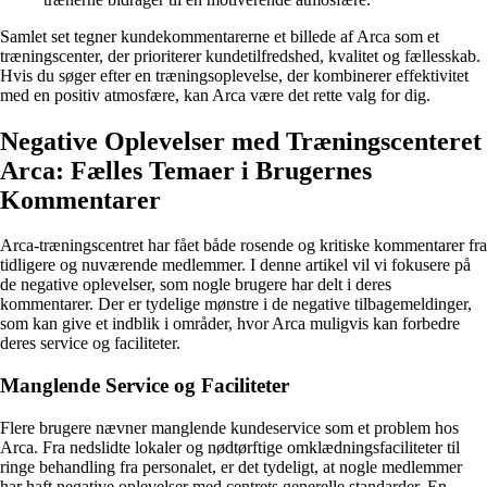
Samlet set tegner kundekommentarerne et billede af Arca som et
træningscenter, der prioriterer kundetilfredshed, kvalitet og fællesskab.
Hvis du søger efter en træningsoplevelse, der kombinerer effektivitet
med en positiv atmosfære, kan Arca være det rette valg for dig.
Negative Oplevelser med Træningscenteret
Arca: Fælles Temaer i Brugernes
Kommentarer
Arca-træningscentret har fået både rosende og kritiske kommentarer fra
tidligere og nuværende medlemmer. I denne artikel vil vi fokusere på
de negative oplevelser, som nogle brugere har delt i deres
kommentarer. Der er tydelige mønstre i de negative tilbagemeldinger,
som kan give et indblik i områder, hvor Arca muligvis kan forbedre
deres service og faciliteter.
Manglende Service og Faciliteter
Flere brugere nævner manglende kundeservice som et problem hos
Arca. Fra nedslidte lokaler og nødtørftige omklædningsfaciliteter til
ringe behandling fra personalet, er det tydeligt, at nogle medlemmer
har haft negative oplevelser med centrets generelle standarder. En