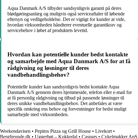
Aqua Danmark A/S tilbyder sandsynligvis garanti på deres
blødgøringsanlæg og muligvis også serviceaftaler til løbende
eftersyn og vedligeholdelse. Det er vigtigt for kunder at vide,
hvordan virksomheden håndterer eventuelle garantikrav og
servicebehov i løbet af produktets levetid.
Hvordan kan potentielle kunder bedst kontakte
og samarbejde med Aqua Danmark A/S for at få
rådgivning og løsninger til deres
vandbehandlingsbehov?
Potentielle kunder kan sandsynligvis bedst kontakte Aqua
Danmark A/S gennem deres hjemmeside, telefon eller e-mail for
at få personlig rådgivning og tilbud på passende løsninger til
deres unikke vandbehandlingsbehov. Det anbefales at være
specifik omkring ens behov og forventninger for bedst muligt
samarbejde med virksomheden.
Weekendavisen
•
Pepitos Pizza og Grill House
•
Livekort
•
Bergfreunde.dk
•
Uggerhøj – Kokkedal
•
Caspars
•
Cykelmakker ApS